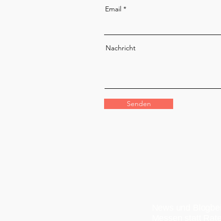
Email
Nachricht
Senden
TheraSpier - Praxis
News und Blogbei
Messen statt Rate