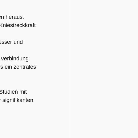
en heraus:
Kniestreckkraft 
esser und 
r Verbindung 
s ein zentrales 
Studien mit 
 signifikanten 