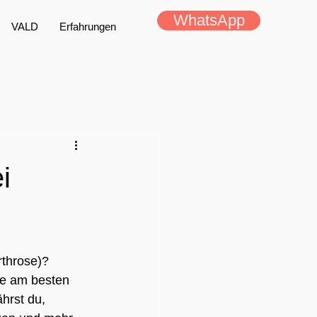
WhatsApp
VALD
Erfahrungen
i
throse)? 
ie am besten 
hrst du, 