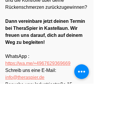
und die Kontrolle über deine 
Rückenschmerzen zurückzugewinnen?
Dann vereinbare jetzt deinen Termin 
bei TheraSpier in Kastellaun. Wir 
freuen uns darauf, dich auf deinem 
Weg zu begleiten!
WhatsApp : 
https://wa.me/+4967629369669
Schreib uns eine E-Mail: 
info@theraspier.de
Besuche uns: Industriestraße 15, 
56288 Kastellaun
Quellenhinweis: Die Kernaussagen 
dieses Artikels basieren auf der 
wissenschaftlichen Meta-Analyse von 
Baroncini et al. (2025) im Journal of 