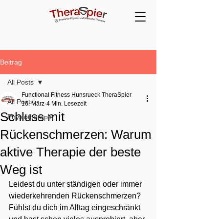
Beitrag
All Posts
Functional Fitness Hunsrueck TheraSpier
All Posts
16. März
4 Min. Lesezeit
Schluss mit
Physiotherapie
Rückenschmerzen: Warum
aktive Therapie der beste
Weg ist
Leidest du unter ständigen oder immer 
wiederkehrenden Rückenschmerzen? 
Fühlst du dich im Alltag eingeschränkt 